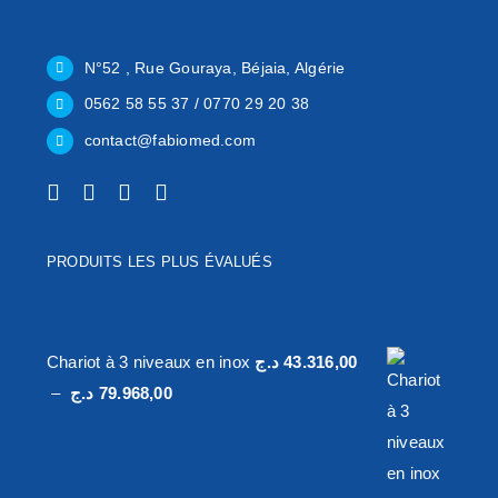
N°52 , Rue Gouraya, Béjaia, Algérie
0562 58 55 37 / 0770 29 20 38
contact@fabiomed.com
PRODUITS LES PLUS ÉVALUÉS
Chariot à 3 niveaux en inox
د.ج
43.316,00
Plage
–
د.ج
79.968,00
de
prix :
43.316,00 د.ج