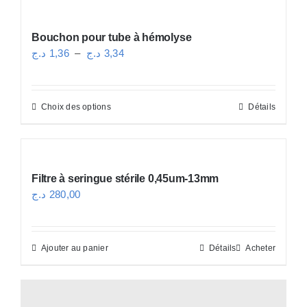
Bouchon pour tube à hémolyse
Plage
د.ج
1,36
–
د.ج
3,34
de
prix :
Choix des options
Détails
Ce
1,36 د.ج
produit
à
a
3,34 د.ج
plusieurs
Filtre à seringue stérile 0,45um-13mm
variations.
د.ج
280,00
Les
options
peuvent
Ajouter au panier
Détails
Acheter
être
choisies
sur