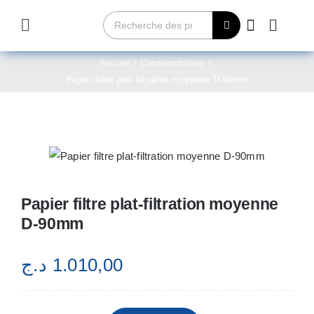
Passer
Rechercher:
au
Toggle
contenu
Navigation
Home
Accueil
Consommables
Papier filtre plat-filtration moyenne D-90mm
Qui sommes-nous?
Produits
Papier filtre plat-filtration moyenne
Contact
D-90mm
Achetez maintenant
د.ج
1.010,00