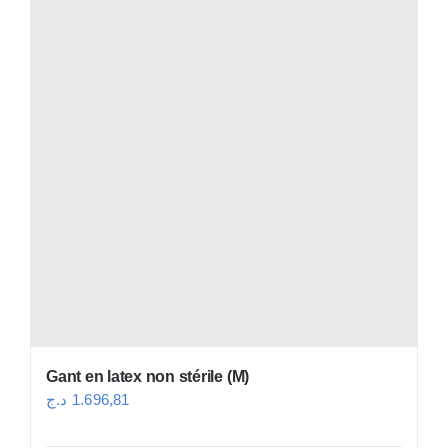
la
page
du
produit
Gant en latex non stérile (M)
د.ج
1.696,81