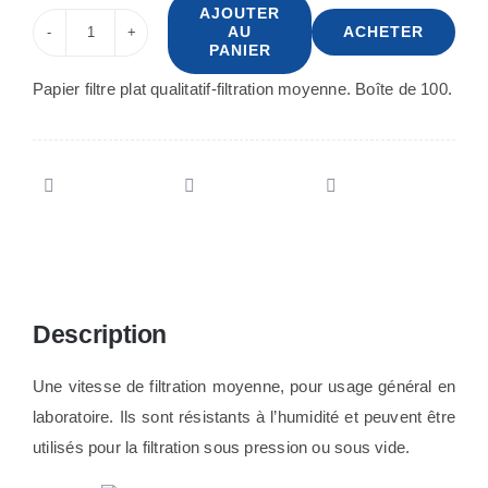
AJOUTER
AU
ACHETER
quantité
PANIER
de
Papier filtre plat qualitatif-filtration moyenne. Boîte de 100.
Papier
filtre
plat-
filtration
moyenne
D-
90mm
Description
Une vitesse de filtration moyenne, pour usage général en
laboratoire. Ils sont résistants à l’humidité et peuvent être
utilisés pour la filtration sous pression ou sous vide.