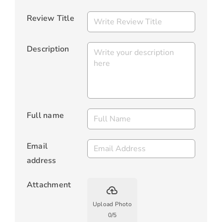
Review Title
Description
Full name
Email
address
Attachment
backup
Upload Photo
0
/
5