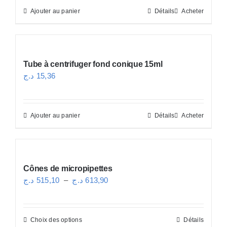
Ajouter au panier
Détails
Acheter
était :
est :
18,36 د.ج.
21,85 د.ج.
Tube à centrifuger fond conique 15ml
د.ج
15,36
Ajouter au panier
Détails
Acheter
Cônes de micropipettes
Plage
د.ج
515,10
–
د.ج
613,90
de
prix :
Choix des options
Détails
Ce
515,10 د.ج