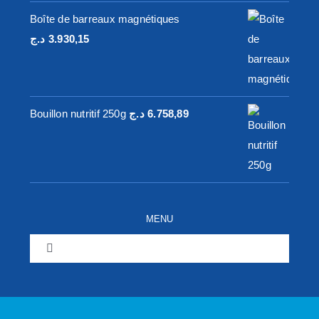
à
Boîte de barreaux magnétiques
79.968,00 د.ج
د.ج
3.930,15
Bouillon nutritif 250g
د.ج
6.758,89
MENU
Toggle
Navigation
Home