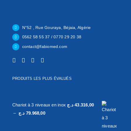
N°52 , Rue Gouraya, Béjaia, Algérie
0562 58 55 37 / 0770 29 20 38
contact@fabiomed.com
PRODUITS LES PLUS ÉVALUÉS
Chariot à 3 niveaux en inox
د.ج
43.316,00
Plage
–
د.ج
79.968,00
de
prix :