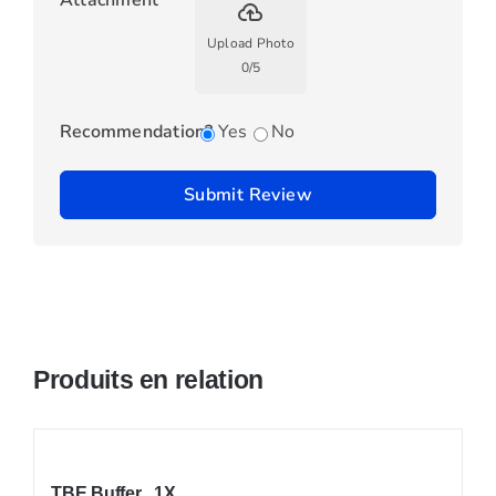
Attachment
backup
Upload Photo
0
/
5
Recommendation?
Yes
No
Submit Review
Produits en relation
TBE Buffer , 1X