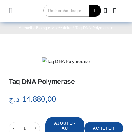
Passer
Rechercher:
au
Toggle
contenu
Navigation
Home
Accueil
Biologie Moléculaire
Taq DNA Polymerase
Qui sommes-nous?
Produits
Taq DNA Polymerase
Contact
د.ج
14.880,00
Achetez maintenant
AJOUTER
AU
ACHETER
quantité