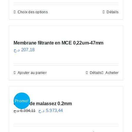
Choix des options
Détails
Ce
produit
a
plusieurs
Membrane filtrante en MCE 0,22um-47mm
variations.
د.ج
207,18
Les
options
peuvent
Ajouter au panier
Détails
Acheter
être
choisies
sur
Promo!
Cellule de malassez 0.2mm
la
Le
Le
د.ج
5.973,44
د.ج
6.394,11
page
prix
prix
du
initial
actuel
produit