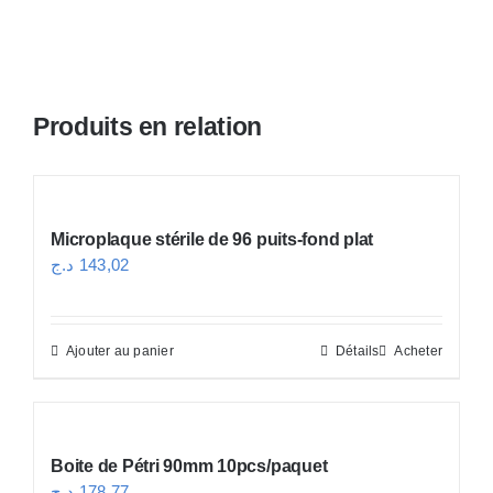
Produits en relation
Microplaque stérile de 96 puits-fond plat
د.ج
143,02
Ajouter au panier
Détails
Acheter
Boite de Pétri 90mm 10pcs/paquet
د.ج
178,77