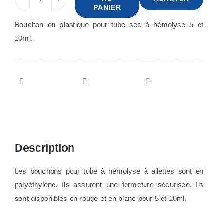
quantité
PANIER
de
Bouchon en plastique pour tube sec à hémolyse 5 et
Bouchon
10ml.
pour
tube
à
hémolyse
Description
Les bouchons pour tube à hémolyse à ailettes sont en
polyéthylène. Ils assurent une fermeture sécurisée. Ils
sont disponibles en rouge et en blanc pour 5 et 10ml.