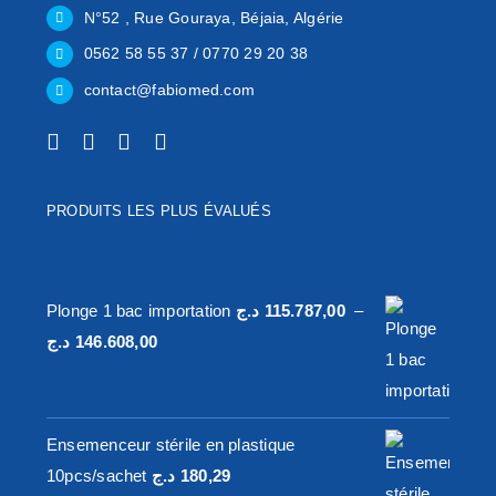
N°52 , Rue Gouraya, Béjaia, Algérie
0562 58 55 37 / 0770 29 20 38
contact@fabiomed.com
PRODUITS LES PLUS ÉVALUÉS
Plonge 1 bac importation
د.ج
115.787,00
–
Plage
د.ج
146.608,00
de
prix :
115.787,00 د.ج
Ensemenceur stérile en plastique
à
10pcs/sachet
د.ج
180,29
146.608,00 د.ج