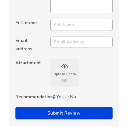
Full name
Email
address
Attachment
backup
Upload Photo
0
/
5
Recommendation?
Yes
No
Submit Review