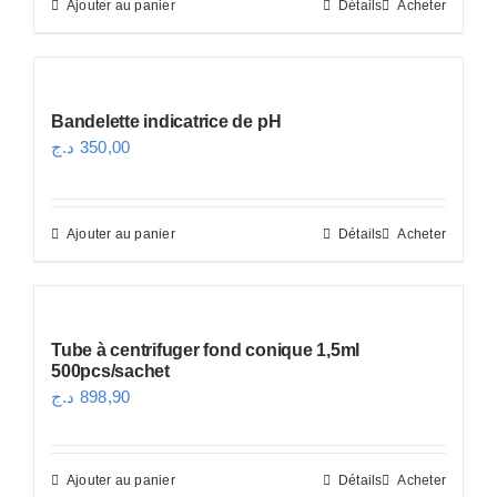
Ajouter au panier
Détails
Acheter
était :
est :
5.973,44 د.ج.
6.394,11 د.ج.
Bandelette indicatrice de pH
د.ج
350,00
Ajouter au panier
Détails
Acheter
Tube à centrifuger fond conique 1,5ml
500pcs/sachet
د.ج
898,90
Ajouter au panier
Détails
Acheter