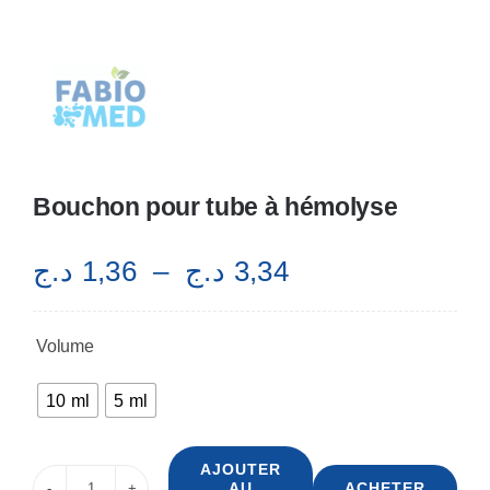
Bouchon pour tube à hémolyse
Plage
د.ج
1,36
–
د.ج
3,34
de
prix :
Volume

1,36 د.ج
à
10 ml
5 ml
3,34 د.ج
AJOUTER
AU
ACHETER