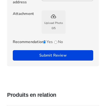
address
Attachment
backup
Upload Photo
0
/
5
Recommendation?
Yes
No
Submit Review
Produits en relation