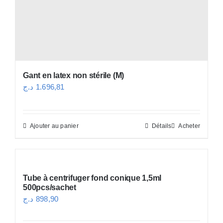
la
page
du
produit
Gant en latex non stérile (M)
د.ج
1.696,81
Ajouter au panier
Détails
Acheter
Tube à centrifuger fond conique 1,5ml
500pcs/sachet
د.ج
898,90