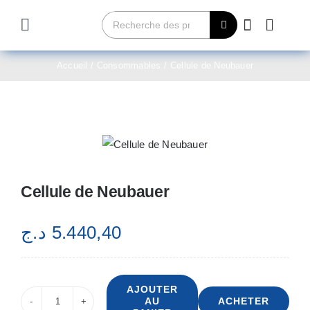
Passer
Rechercher:
au
Toggle
contenu
Navigation
Home
Accueil
Consommables
Cellule de Neubauer
Qui sommes-nous?
Produits
Cellule de Neubauer
Contact
د.ج
5.440,40
Achetez maintenant
AJOUTER
AU
ACHETER
quantité