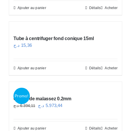
Ajouter au panier
Détails
Acheter
Tube à centrifuger fond conique 15ml
د.ج
15,36
Ajouter au panier
Détails
Acheter
Promo!
Cellule de malassez 0.2mm
Le
Le
د.ج
5.973,44
د.ج
6.394,11
prix
prix
initial
actuel
Ajouter au panier
Détails
Acheter
était :
est :