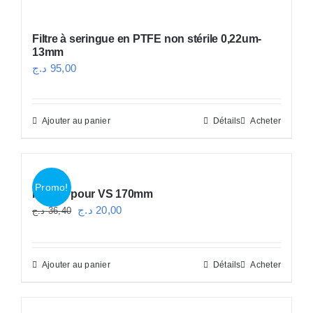
Filtre à seringue en PTFE non stérile 0,22um-
13mm
د.ج
95,00
Ajouter au panier
Détails
Acheter
Promo!
Pipette pour VS 170mm
Le
Le
د.ج
20,00
د.ج
36,40
prix
prix
initial
actuel
Ajouter au panier
Détails
Acheter
était :
est :
20,00 د.ج.
36,40 د.ج.