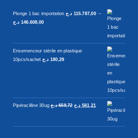
Plonge 1 bac importation
د.ج
115.787,00
–
Plage
د.ج
146.608,00
de
prix :
115.787,00 د.ج
Ensemenceur stérile en plastique
à
10pcs/sachet
د.ج
180,29
146.608,00 د.ج
Le
Le
Pipéracilline 30ug
د.ج
659,72
د.ج
561,21
prix
prix
initial
actuel
était :
est :