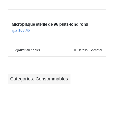
5.973,44 د.ج.
6.394,11 د.ج.
Microplaque stérile de 96 puits-fond rond
د.ج
163,46
Ajouter au panier
Détails
Acheter
Categories:
Consommables