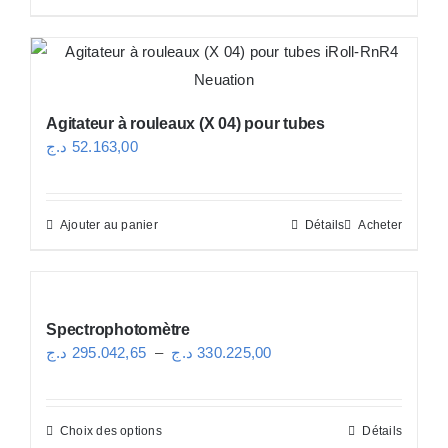
produit
à
a
79.968,00 د.ج
plusieurs
variations.
Agitateur à rouleaux (X 04) pour tubes
Les
د.ج
52.163,00
options
peuvent
être
Ajouter au panier
Détails
Acheter
choisies
sur
la
Spectrophotomètre
page
Plage
د.ج
295.042,65
–
د.ج
330.225,00
du
de
produit
prix :
Choix des options
Détails
Ce
295.042,65 د.ج