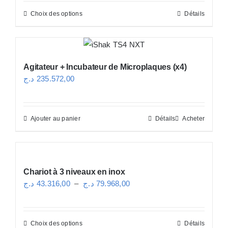
prix :
Choix des options
Détails
Ce
39.984,00 د.ج
produit
à
a
73.304,00 د.ج
plusieurs
Agitateur + Incubateur de Microplaques (x4)
variations.
د.ج
235.572,00
Les
options
peuvent
Ajouter au panier
Détails
Acheter
être
choisies
sur
Chariot à 3 niveaux en inox
la
Plage
د.ج
43.316,00
–
د.ج
79.968,00
page
de
du
prix :
produit
Choix des options
Détails
Ce
43.316,00 د.ج