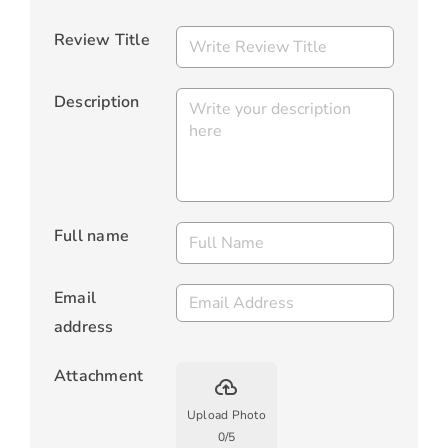
Review Title
Description
Full name
Email
address
Attachment
backup
Upload Photo
0
/
5