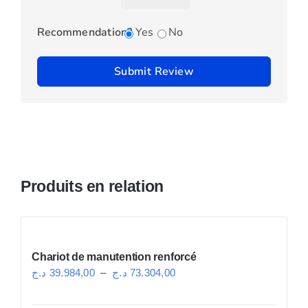
Recommendation?
Yes
No
Submit Review
Produits en relation
Chariot de manutention renforcé
Plage
د.ج
39.984,00
–
د.ج
73.304,00
de