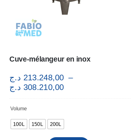
Cuve-mélangeur en inox
د.ج
213.248,00
–
Plage
د.ج
308.210,00
de
prix :
Volume

213.248,00 د.ج
à
100L
150L
200L
308.210,00 د.ج