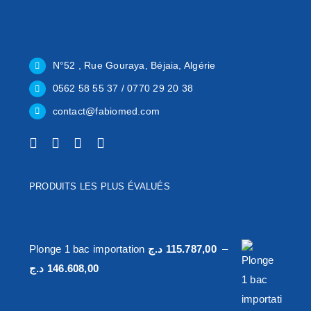
N°52 , Rue Gouraya, Béjaia, Algérie
0562 58 55 37 / 0770 29 20 38
contact@fabiomed.com
PRODUITS LES PLUS ÉVALUÉS
Plonge 1 bac importation
د.ج
115.787,00
–
Plage
د.ج
146.608,00
de
prix :