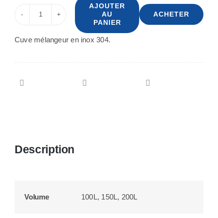
AJOUTER
AU
ACHETER
quantité
PANIER
de
Cuve mélangeur en inox 304.
Cuve-
mélangeur
en
inox
Description
Volume
100L, 150L, 200L