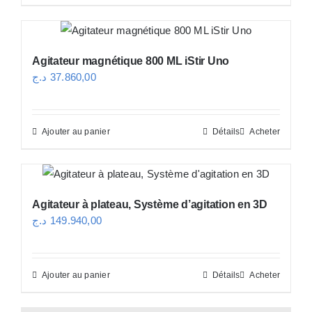
produit
à
a
330.225,00 د.ج
plusieurs
Agitateur magnétique 800 ML iStir Uno
variations.
د.ج
37.860,00
Les
options
peuvent
Ajouter au panier
Détails
Acheter
être
choisies
sur
Agitateur à plateau, Système d’agitation en 3D
la
د.ج
149.940,00
page
du
produit
Ajouter au panier
Détails
Acheter