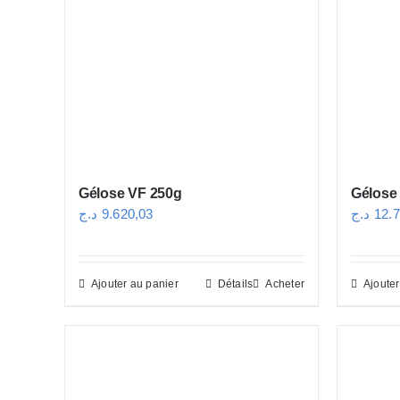
Gélose VF 250g
Gélose
د.ج
9.620,03
د.ج
12.
Ajouter au panier
Détails
Acheter
Ajouter