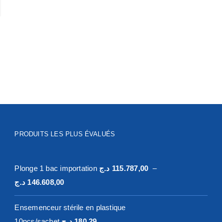
PRODUITS LES PLUS ÉVALUÉS
Plonge 1 bac importation
د.ج
115.787,00
–
Plage
د.ج
146.608,00
de
Ensemenceur stérile en plastique
prix :
10pcs/sachet
د.ج
180,29