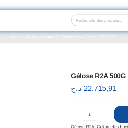
Rechercher:
le
gation
me
Accueil
Milieux de culture
Déshydratés
Gélose R2A 500G
 sommes-nous?
duits
Gélose R2A 500G
د.ج
22.715,91
tact
etez maintenant
quantité
de
Gélose R2A. Culture des bacté