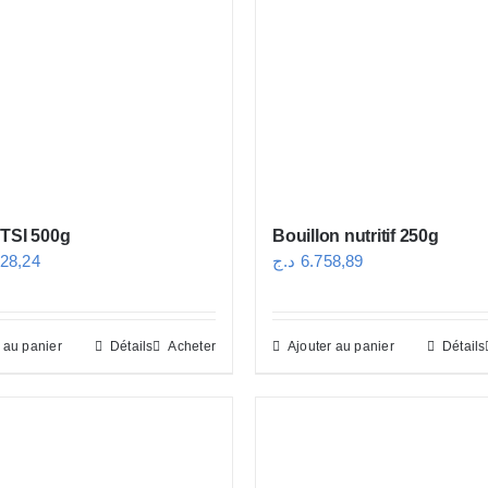
 TSI 500g
Bouillon nutritif 250g
728,24
د.ج
6.758,89
 au panier
Détails
Acheter
Ajouter au panier
Détails