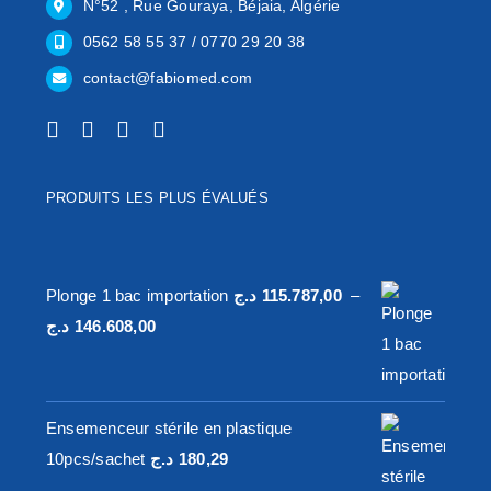
N°52 , Rue Gouraya, Béjaia, Algérie
0562 58 55 37 / 0770 29 20 38
contact@fabiomed.com
PRODUITS LES PLUS ÉVALUÉS
Plonge 1 bac importation
د.ج
115.787,00
–
Plage
د.ج
146.608,00
de
prix :
115.787,00 د.ج
Ensemenceur stérile en plastique
à
10pcs/sachet
د.ج
180,29
146.608,00 د.ج