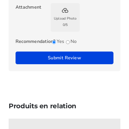
Attachment
backup
Upload Photo
0
/
5
Recommendation?
Yes
No
Submit Review
Produits en relation