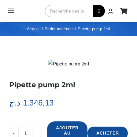
Passer
Rechercher:
au
Toggle
contenu
Navigation
Home
Accueil
Petits matériels
Pipette pump 2ml
Qui sommes-nous?
Produits
Pipette pump 2ml
Contact
د.ج
1.346,13
Achetez maintenant
AJOUTER
AU
ACHETER
quantité