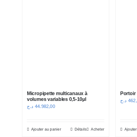
Micropipette multicanaux à
Portoir
volumes variables 0,5-10µl
د.ج
462
د.ج
44.982,00
Ajouter au panier
Détails
Acheter
Ajouter