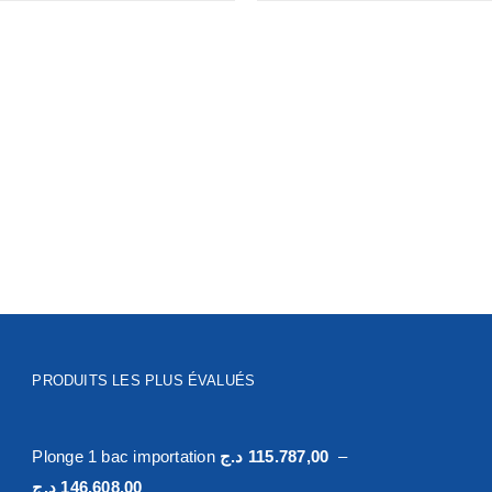
PRODUITS LES PLUS ÉVALUÉS
Plonge 1 bac importation
د.ج
115.787,00
–
Plage
د.ج
146.608,00