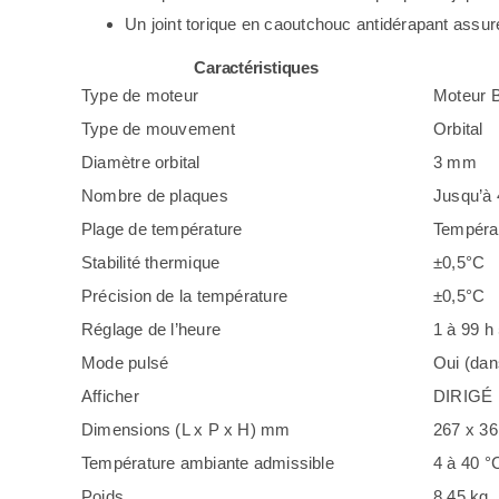
Un joint torique en caoutchouc antidérapant assur
Caractéristiques
Type de moteur
Moteur 
Type de mouvement
Orbital
Diamètre orbital
3 mm
Nombre de plaques
Jusqu’à 
Plage de température
Températ
Stabilité thermique
±0,5°C
Précision de la température
±0,5°C
Réglage de l’heure
1 à 99 h 
Mode pulsé
Oui (dans
Afficher
DIRIGÉ
Dimensions (L x P x H) mm
267 x 36
Température ambiante admissible
4 à 40 °
Poids
8,45 kg