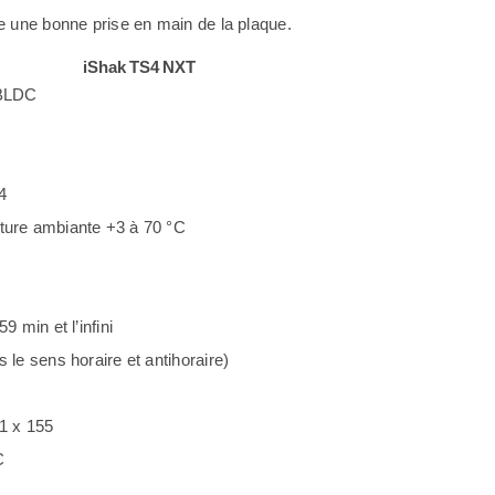
e une bonne prise en main de la plaque.
iShak TS4 NXT
BLDC
4
ure ambiante +3 à 70 °C
59 min et l’infini
 le sens horaire et antihoraire)
1 x 155
C