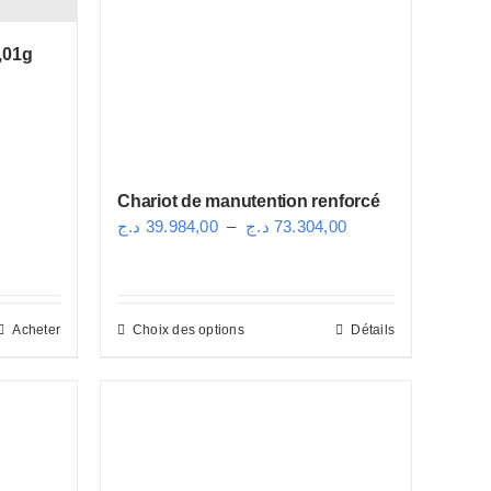
,01g
Chariot de manutention renforcé
Plage
د.ج
39.984,00
–
د.ج
73.304,00
de
prix :
39.984,00 د.ج
Acheter
Choix des options
Détails
Ce
à
produit
73.304,00 د.ج
a
plusieurs
variations.
Les