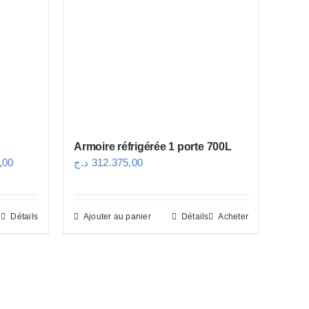
options
peuvent
être
choisies
sur
la
page
Armoire réfrigérée 1 porte 700L
du
Plage
,00
د.ج
312.375,00
produit
de
prix :
Détails
Ajouter au panier
Détails
Acheter
73.304,00 د.ج
à
101.626,00 د.ج