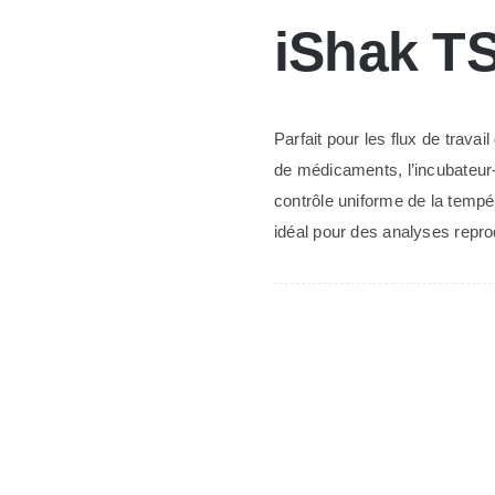
Agitateur
iShak T
+
Incubateur
de
Parfait pour les flux de trava
Microplaques
de médicaments, l’incubateur
(x4)
contrôle uniforme de la tempé
idéal pour des analyses reprod