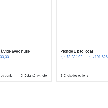
 vide avec huile
Plonge 1 bac local
000,00
د.ج
73.304,00
–
د.ج
101.626
 au panier
Détails
Acheter
Choix des options
Ce
produit
a
plusieurs
variations.