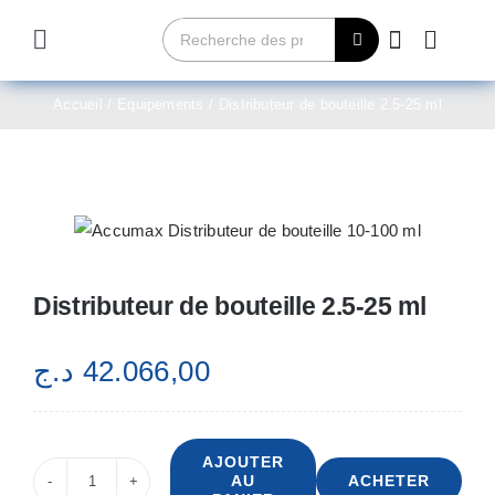
Passer
Rechercher:
au
Toggle
contenu
Navigation
Home
Accueil
Equipements
Distributeur de bouteille 2.5-25 ml
Qui sommes-nous?
Produits
Distributeur de bouteille 2.5-25 ml
Contact
د.ج
42.066,00
Achetez maintenant
AJOUTER
AU
ACHETER
quantité