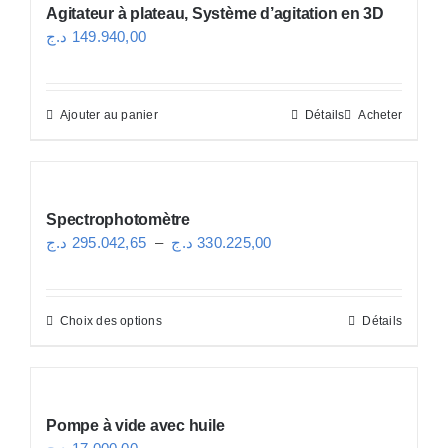
Agitateur à plateau, Système d’agitation en 3D
د.ج
149.940,00
Ajouter au panier
Détails
Acheter
Spectrophotomètre
Plage
د.ج
295.042,65
–
د.ج
330.225,00
de
prix :
Choix des options
Détails
Ce
295.042,65 د.ج
produit
à
a
330.225,00 د.ج
plusieurs
Pompe à vide avec huile
variations.