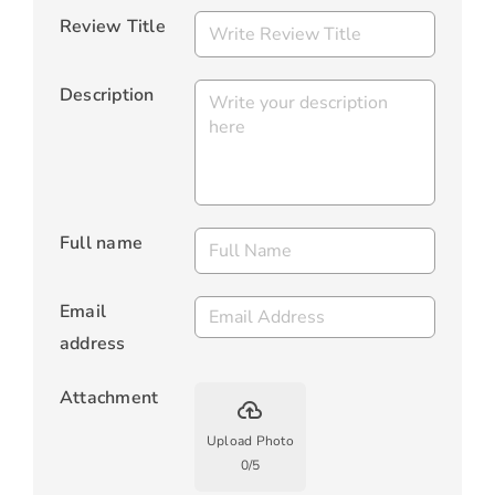
Review Title
Description
Full name
Email
address
Attachment
backup
Upload Photo
0
/
5