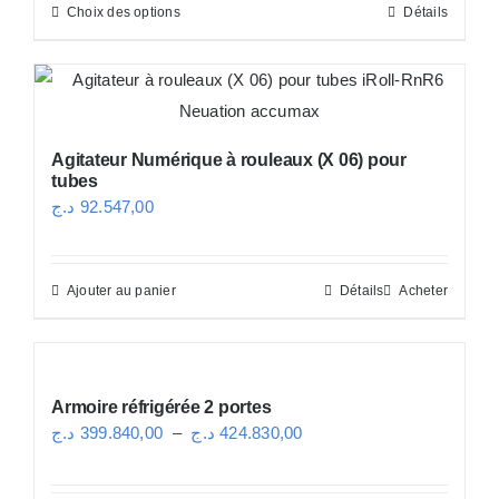
Choix des options
Détails
Ce
73.304,00 د.ج
produit
à
a
101.626,00 د.ج
plusieurs
variations.
Agitateur Numérique à rouleaux (X 06) pour
Les
tubes
options
د.ج
92.547,00
peuvent
être
Ajouter au panier
Détails
Acheter
choisies
sur
la
page
Armoire réfrigérée 2 portes
du
Plage
د.ج
399.840,00
–
د.ج
424.830,00
produit
de
prix :