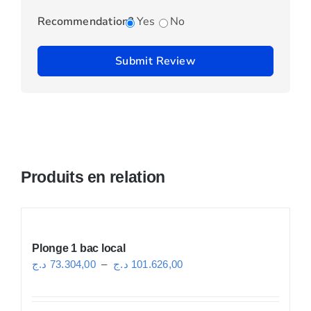
Recommendation?
Yes
No
Submit Review
Produits en relation
Plonge 1 bac local
Plage
د.ج
73.304,00
–
د.ج
101.626,00
de
prix :