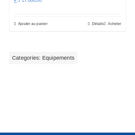
د.ج
17.000,00
Les
options
peuvent
Ajouter au panier
Détails
Acheter
être
choisies
sur
la
Categories:
Equipements
page
du
produit