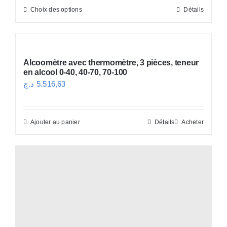
Choix des options
Détails
Ce
399.840,00 د.ج
produit
à
a
424.830,00 د.ج
plusieurs
Alcoomètre avec thermomètre, 3 pièces, teneur
variations.
en alcool 0-40, 40-70, 70-100
Les
د.ج
5.516,63
options
peuvent
Ajouter au panier
Détails
Acheter
être
choisies
sur
la
page
du
produit