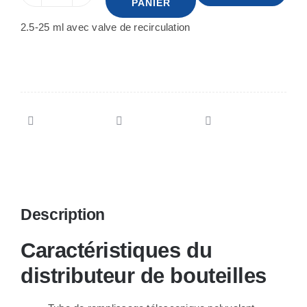
PANIER
de
2.5-25 ml avec valve de recirculation
Distributeur
de
bouteille
2.5-
25
ml
Description
Caractéristiques du
distributeur de bouteilles