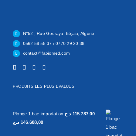
N°52 , Rue Gouraya, Béjaia, Algérie
0562 58 55 37 / 0770 29 20 38
contact@fabiomed.com
PRODUITS LES PLUS ÉVALUÉS
Plonge 1 bac importation
د.ج
115.787,00
–
Plage
د.ج
146.608,00
de