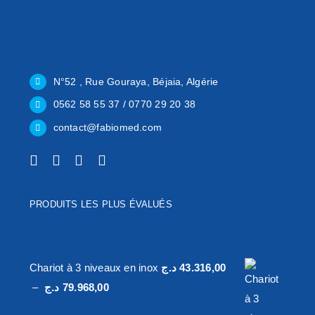
N°52 , Rue Gouraya, Béjaia, Algérie
0562 58 55 37 / 0770 29 20 38
contact@fabiomed.com
PRODUITS LES PLUS ÉVALUÉS
Chariot à 3 niveaux en inox
د.ج
43.316,00
Plage
–
د.ج
79.968,00
de