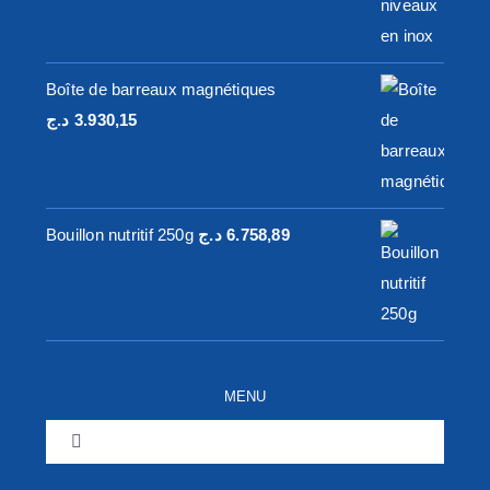
prix :
43.316,00 د.ج
à
Boîte de barreaux magnétiques
79.968,00 د.ج
د.ج
3.930,15
Bouillon nutritif 250g
د.ج
6.758,89
MENU
Toggle
Navigation