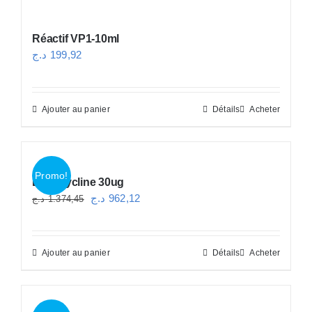
Réactif VP1-10ml
د.ج
199,92
Ajouter au panier
Détails
Acheter
Promo!
Doxycycline 30ug
Le
Le
د.ج
962,12
د.ج
1.374,45
prix
prix
initial
actuel
Ajouter au panier
Détails
Acheter
était :
est :
962,12 د.ج.
1.374,45 د.ج.