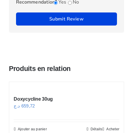
Recommendation?
Yes
No
Submit Review
Produits en relation
Doxycycline 30ug
د.ج
659,72
Ajouter au panier
Détails
Acheter