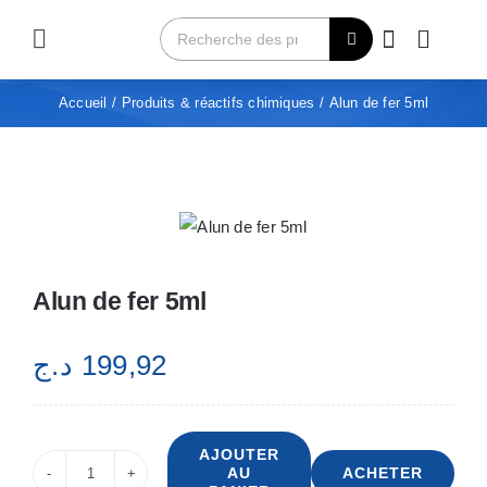
Passer
Rechercher:
au
Toggle
contenu
Navigation
Home
Accueil
Produits & réactifs chimiques
Alun de fer 5ml
Qui sommes-nous?
Produits
Alun de fer 5ml
Contact
د.ج
199,92
Achetez maintenant
AJOUTER
AU
ACHETER
quantité