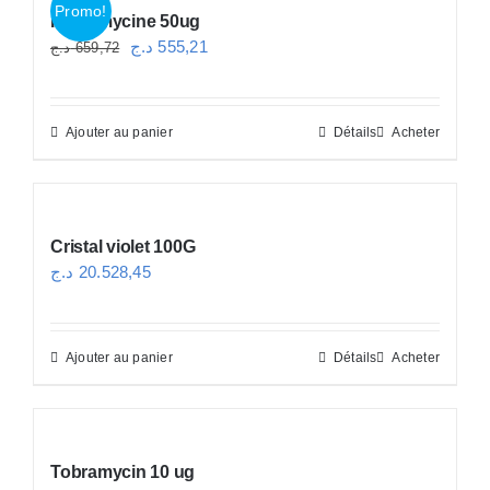
Promo!
Fosfomycine 50ug
Le
Le
د.ج
555,21
د.ج
659,72
prix
prix
initial
actuel
Ajouter au panier
Détails
Acheter
était :
est :
555,21 د.ج.
659,72 د.ج.
Cristal violet 100G
د.ج
20.528,45
Ajouter au panier
Détails
Acheter
Tobramycin 10 ug