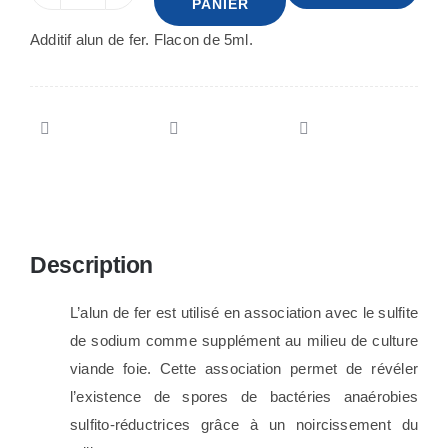
PANIER
de
Additif alun de fer. Flacon de 5ml.
Alun
de
fer
5ml
Description
L’alun de fer est utilisé en association avec le sulfite
de sodium comme supplément au milieu de culture
viande foie. Cette association permet de révéler
l’existence de spores de bactéries anaérobies
sulfito-réductrices grâce à un noircissement du