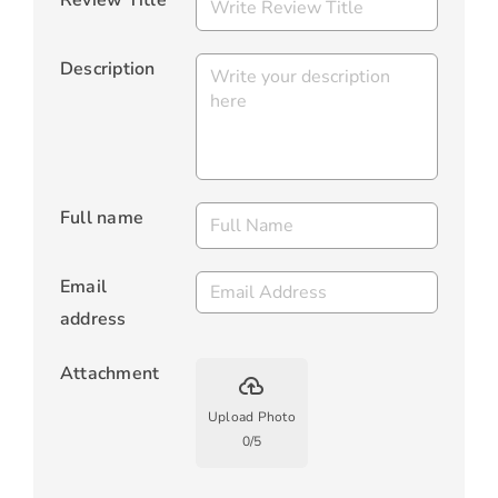
Review Title
Description
Full name
Email
address
Attachment
backup
Upload Photo
0
/
5