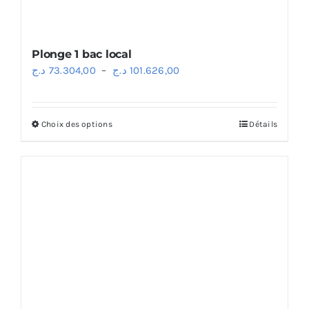
Plonge 1 bac local
Plage
د.ج
73.304,00
–
د.ج
101.626,00
de
prix :
Choix des options
Détails
Ce
73.304,00 د.ج
produit
à
a
101.626,00 د.ج
plusieurs
variations.
Les
options
peuvent
être
choisies