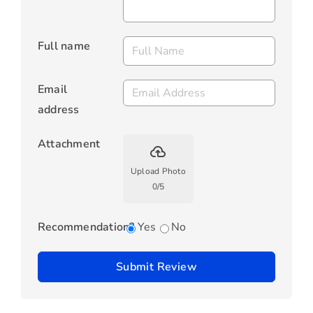
Full name
Email
address
Attachment
backup
Upload Photo
0
/
5
Recommendation?
Yes
No
Submit Review