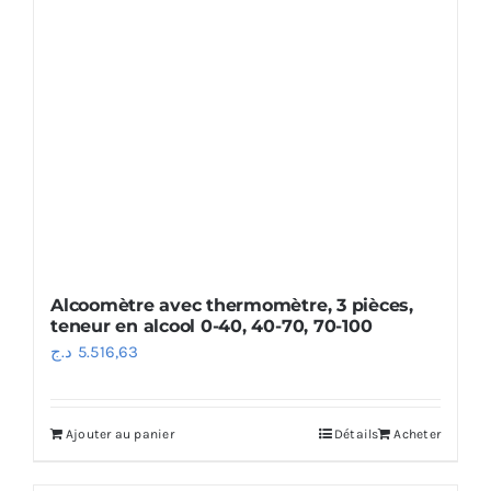
peuvent
être
choisies
sur
la
page
du
produit
Alcoomètre avec thermomètre, 3 pièces,
teneur en alcool 0-40, 40-70, 70-100
د.ج
5.516,63
Ajouter au panier
Détails
Acheter