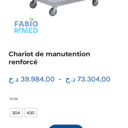
Chariot de manutention
renforcé
Plag
د.ج
39.984,00
–
د.ج
73.304,00
de
prix :
Inox
39.984
à
304
430