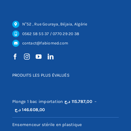
N°52 , Rue Gouraya, Béjaia, Algérie
0562 58 55 37 / 0770 29 20 38
contact@fabiomed.com
PRODUITS LES PLUS ÉVALUÉS
Plonge 1 bac importation
د.ج
115.787,00
–
Plage
د.ج
146.608,00
de
Ensemenceur stérile en plastique
prix :