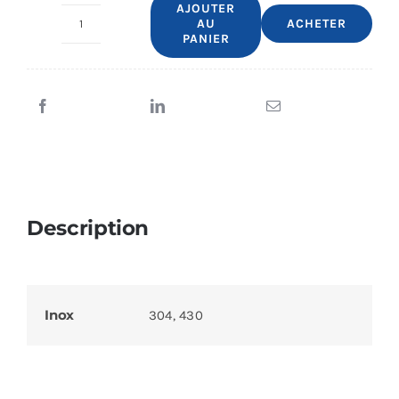
AJOUTER
AU
ACHETER
quantité
PANIER
de
Chariot
de
manutention
renforcé
Description
Inox
304, 430