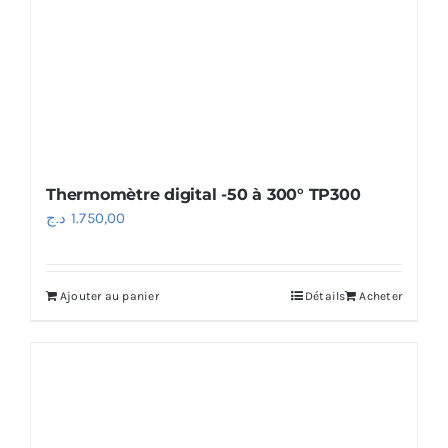
sur
la
page
du
produit
Thermomètre digital -50 à 300° TP300
د.ج
1.750,00
Ajouter au panier
Détails
Acheter