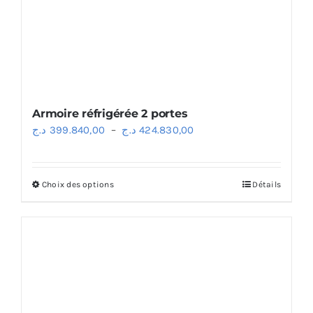
Armoire réfrigérée 2 portes
Plage
د.ج
399.840,00
–
د.ج
424.830,00
de
prix :
Choix des options
Détails
Ce
399.840,00 د.ج
produit
à
a
424.830,00 د.ج
plusieurs
variations.
Les
options